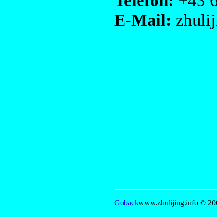
Telefon:
+43 6
E-Mail:
zhuli
Goback
www.zhulijing.info © 20